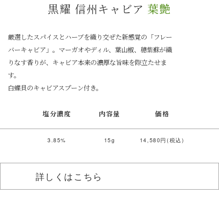
黒耀 信州キャビア
葉艶
厳選したスパイスとハーブを織り交ぜた新感覚の「フレー
バーキャビア」。マーガオやディル、葉山椒、穂紫蘇が織
りなす香りが、キャビア本来の濃厚な旨味を際立たせま
す。
白蝶貝のキャビアスプーン付き。
塩分濃度
内容量
価格
3.85%
15g
14,580円(税込)
詳しくはこちら