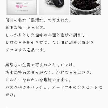
信州の名水「黒耀水」で育まれた、
希少な極上キャビア。
しっかりとした塩味が料理と絶妙に調和し、
食材の旨みを
引き立て、
ひと皿に深みと贅沢を
プラスする
逸品です。
黒耀水の生簀で育まれたキャビアは、
淡水魚特有の臭みがなく、
純粋な旨みとコク、
ミルキーな味わい
を堪能できます。
パスタやカルパッチョ、オードブルのアクセントに
ぜひ。