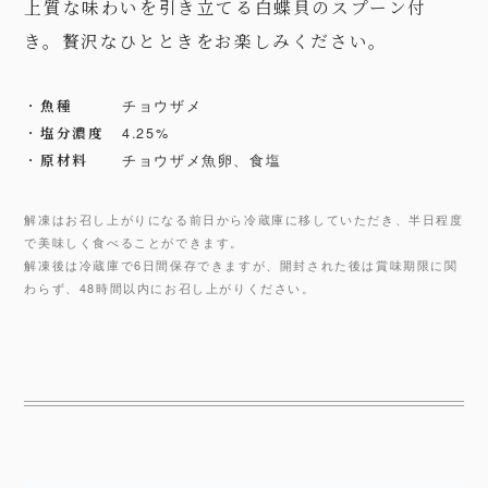
上質な味わいを引き立てる白蝶貝のスプーン付
き。
贅沢なひとときを
お楽しみください。
魚種
チョウザメ
塩分濃度
4.25%
原材料
チョウザメ⿂卵、⾷塩
解凍はお召し上がりになる前日から冷蔵庫に移していただき、半日程度
で美味しく食べることができます。
解凍後は冷蔵庫で6日間保存できますが、開封された後は賞味期限に関
わらず、48時間以内にお召し上がりください。