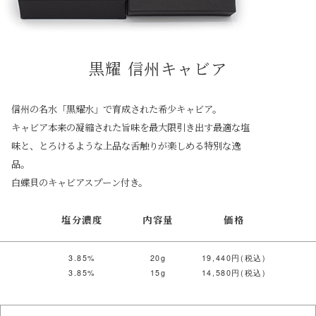
黒耀 信州キャビア
信州の名水「黒耀水」で育成された希少キャビア。
キャビア本来の凝縮された旨味を最大限引き出す最適な塩
味と、とろけるような上品な舌触りが楽しめる特別な逸
品。
白蝶貝のキャビアスプーン付き。
塩分濃度
内容量
価格
3.85%
20g
19,440円(税込)
3.85%
15g
14,580円(税込)