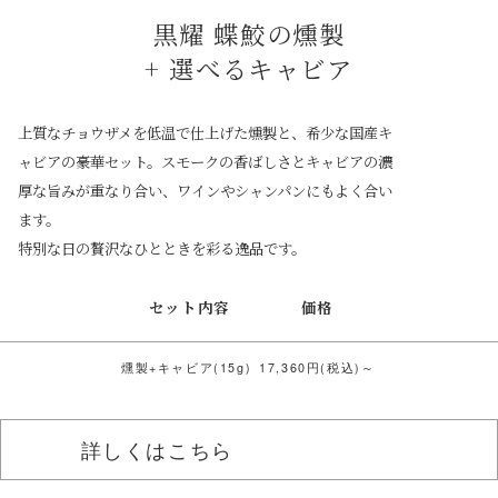
黒耀 蝶鮫の燻製
+ 選べるキャビア
上質なチョウザメを低温で仕上げた燻製と、希少な国産キ
ャビアの豪華セット。スモークの香ばしさとキャビアの濃
厚な旨みが重なり合い、ワインやシャンパンにもよく合い
ます。
特別な日の贅沢なひとときを彩る逸品です。
セット内容
価格
燻製+キャビア(15g)
17,360円(税込)～
詳しくはこちら