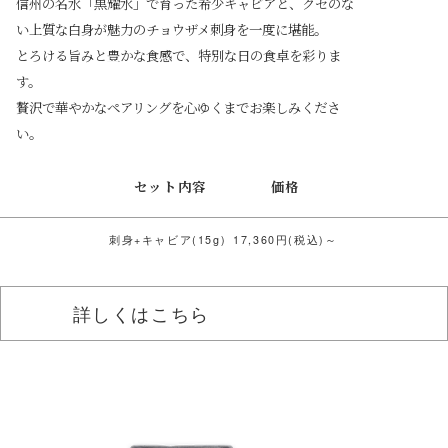
信州の名水「黒耀水」で育った希少キャビアと、クセのな
い上質な白身が魅力のチョウザメ刺身を一度に堪能。
とろける旨みと豊かな食感で、特別な日の食卓を彩りま
す。
贅沢で華やかなペアリングを心ゆくまでお楽しみくださ
い。
セット内容
価格
刺身+キャビア(15g)
17,360円(税込)～
詳しくはこちら